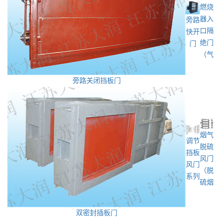
燃烧
器入
旁路
口隔
快开
绝门
门
（气
旁路关闭挡板门
烟气
调节
脱硫
挡板
风门
风门
（脱
系列
硫烟
双密封插板门