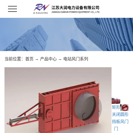
当前位置：
首页
→
产品中心
→
电站风门系列
矩形
关闭
圆形
挡板
风门
门