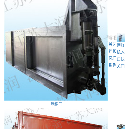
关闭
磨煤
挡板
机入
风门
口快
系列
关门
隔绝门