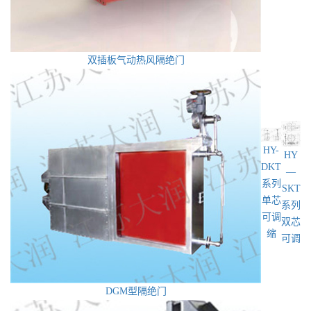
双插板气动热风隔绝门
HY-
HY
DKT
—
系列
SKT
单芯
系列
可调
双芯
缩
可调
DGM型隔绝门